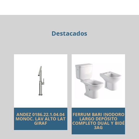
PIE
BAÑERA
EXENTA
VERA
Destacados
cantidad
ANDEZ 0186.22.1.04.04
FERRUM BARI INODORO
MONOC. LAV ALTO LAT
LARGO DEPÓSITO
GIRAF
COMPLETO DUAL Y BIDÉ
3AG