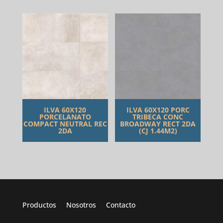
ILVA 60X120
ILVA 60X120 PORC
PORCELANATO
TRIBECA CONC
COMPACT NEUTRAL REC
BROADWAY RECT 2DA
2DA
(CJ 1.44M2)
Productos
Nosotros
Contacto