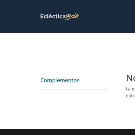
N
Complementos
La p
entr