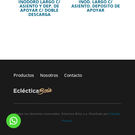
INODORO LARGO C/
INOD. LARGO C/
ASIENTO Y DEP. DE
ASIENTO. DEPOSITO DE
APOYAR C/ DOBLE
APOYAR
DESCARGA
Productos
Nosotros
Contacto
Todos los derechos reservados. Eclectica Boia s.a. Diseñada por
Estudio
Pucará.