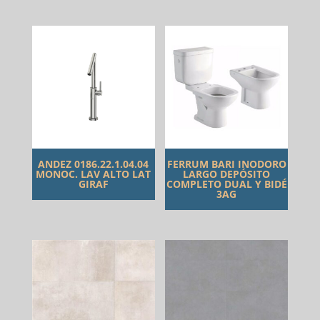
ANDEZ 0186.22.1.04.04
FERRUM BARI INODORO
MONOC. LAV ALTO LAT
LARGO DEPÓSITO
GIRAF
COMPLETO DUAL Y BIDÉ
3AG