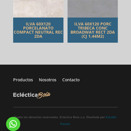
ILVA 60X120
ILVA 60X120 PORC
PORCELANATO
TRIBECA CONC
COMPACT NEUTRAL REC
BROADWAY RECT 2DA
2DA
(CJ 1.44M2)
Productos
Nosotros
Contacto
Todos los derechos reservados. Eclectica Boia s.a. Diseñada por
Estudio
Pucará.