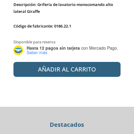
Descripción: Grifería de lavatorio monocomando alto
lateral Giraffe
Código de fabricante: 0186.22.1
Disponible para reserva
Hasta 12 pagos sin tarjeta
con Mercado Pago.
Saber más
ANDEZ
AÑADIR AL CARRITO
0186.22.1.04.04
MONOC.
LAV
ALTO
LAT
GIRAF
cantidad
Destacados