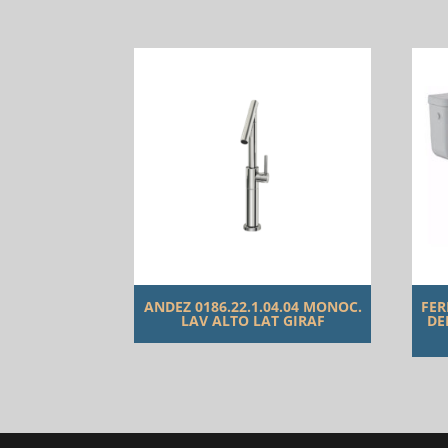
ANDEZ 0186.22.1.04.04 MONOC.
FER
LAV ALTO LAT GIRAF
DE