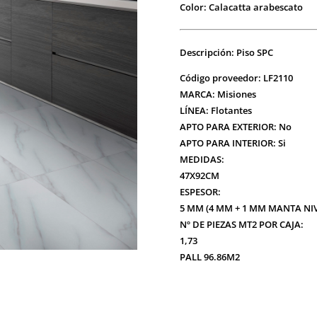
Color: Calacatta arabescato
Descripción: Piso SPC
Código proveedor: LF2110
MARCA: Misiones
LÍNEA:
Flotantes
APTO PARA EXTERIOR: No
APTO PARA INTERIOR:
Si
MEDIDAS:
47X92CM
ESPESOR:
5 MM (4 MM + 1 MM MANTA NI
Nº DE PIEZAS MT2 POR CAJA:
1,73
PALL 96.86M2