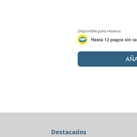
Disponible para reserva
Hasta 12 pagos sin ta
MISIONES
AÑA
SPC
CALACATTA
ARABESCATO
47X92CM
4MM+MANT
1MM
LF2110
cantidad
Destacados