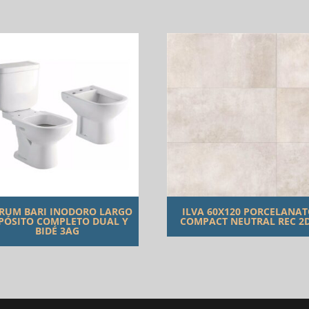
RUM BARI INODORO LARGO
ILVA 60X120 PORCELANA
PÓSITO COMPLETO DUAL Y
COMPACT NEUTRAL REC 2
BIDÉ 3AG