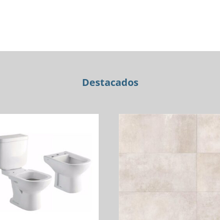
DE
LOZA)
1AG
BLANCO
C/ROBLE
cantidad
Destacados