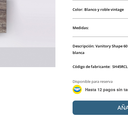
Color: Blanco y roble vintage
Medidas:
Descripción: Vanitory Shape 60
blanca
Código de fabricante: SH45RCL
Disponible para reserva
Hasta 12 pagos sin ta
CAMPI
AÑA
SHAPE
45
CONJUNTO
(M/