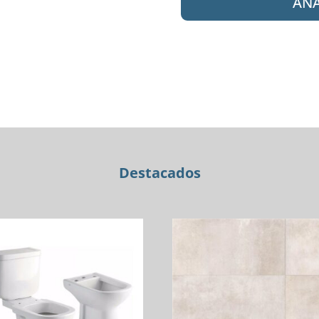
AÑA
CURVE
60
CONJUNTO
(M/
DE
LOZA)
3AG
BLANCO
cantidad
Destacados