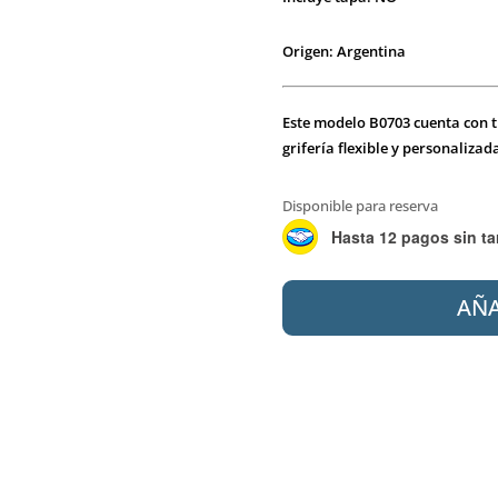
Origen: Argentina
Este modelo B0703 cuenta con t
grifería flexible y personaliza
Disponible para reserva
Hasta 12 pagos sin ta
PIAZZA
AÑA
B0703
ABRUZZO
BIDET
3AG
cantidad