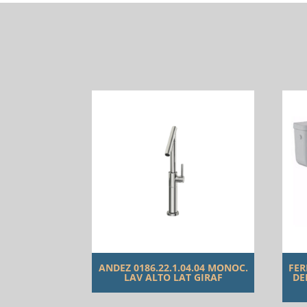
ANDEZ 0186.22.1.04.04 MONOC.
FER
LAV ALTO LAT GIRAF
DE