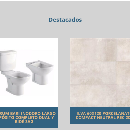
Destacados
RUM BARI INODORO LARGO
ILVA 60X120 PORCELANA
PÓSITO COMPLETO DUAL Y
COMPACT NEUTRAL REC 2
BIDÉ 3AG