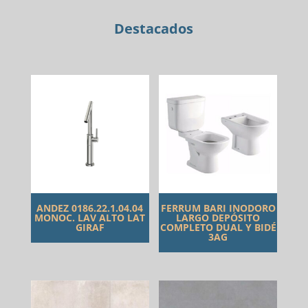
Destacados
ANDEZ 0186.22.1.04.04
FERRUM BARI INODORO
MONOC. LAV ALTO LAT
LARGO DEPÓSITO
GIRAF
COMPLETO DUAL Y BIDÉ
3AG