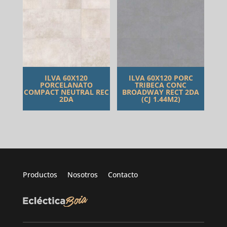
ILVA 60X120
ILVA 60X120 PORC
PORCELANATO
TRIBECA CONC
COMPACT NEUTRAL REC
BROADWAY RECT 2DA
2DA
(CJ 1.44M2)
Productos
Nosotros
Contacto