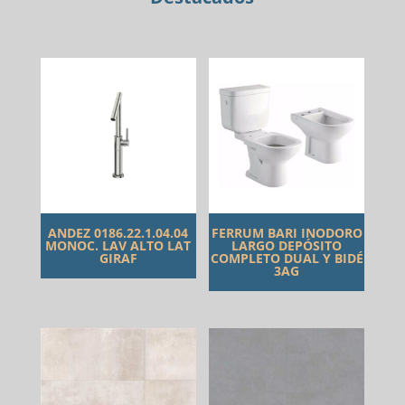
ANDEZ 0186.22.1.04.04
FERRUM BARI INODORO
MONOC. LAV ALTO LAT
LARGO DEPÓSITO
GIRAF
COMPLETO DUAL Y BIDÉ
3AG