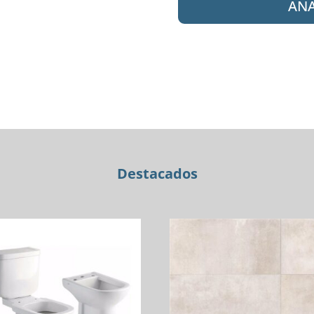
AÑA
80-
199
CR
DUCHA
EMB.
LIVE
cantidad
Destacados