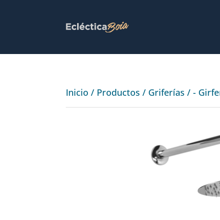
Inicio
/
Productos
/
Griferías
/
- Girf