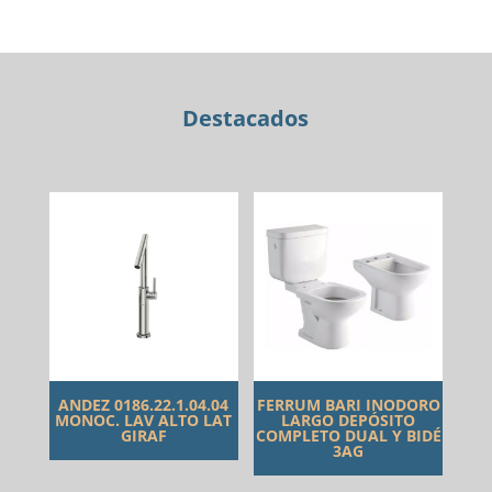
C/
TRANSF.
CR.
C.
Destacados
CERAM
FABRIC
cantidad
ANDEZ 0186.22.1.04.04
FERRUM BARI INODORO
MONOC. LAV ALTO LAT
LARGO DEPÓSITO
GIRAF
COMPLETO DUAL Y BIDÉ
3AG