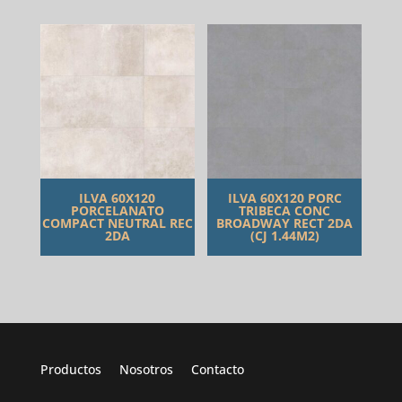
ILVA 60X120
ILVA 60X120 PORC
PORCELANATO
TRIBECA CONC
COMPACT NEUTRAL REC
BROADWAY RECT 2DA
2DA
(CJ 1.44M2)
Productos
Nosotros
Contacto