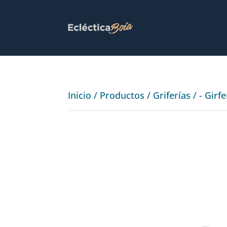
Inicio
/
Productos
/
Griferías
/
- Girf