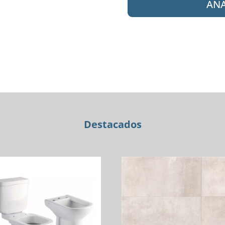
AÑA
70-
199
CR
BIDE
LIVE
cantidad
Destacados