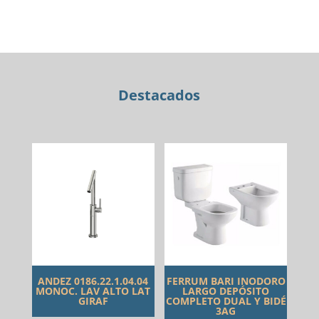
MONOC.
MORA
cantidad
Destacados
ANDEZ 0186.22.1.04.04
FERRUM BARI INODORO
MONOC. LAV ALTO LAT
LARGO DEPÓSITO
GIRAF
COMPLETO DUAL Y BIDÉ
3AG