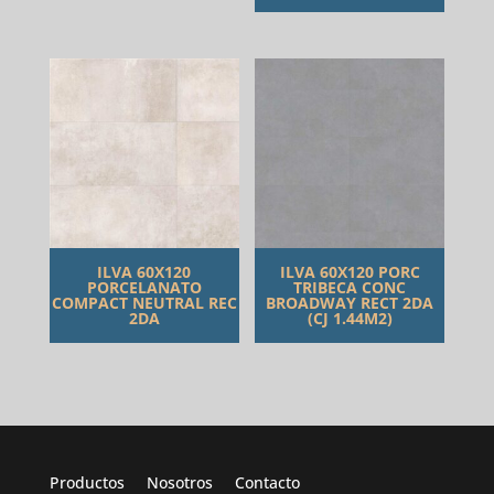
ILVA 60X120
ILVA 60X120 PORC
PORCELANATO
TRIBECA CONC
COMPACT NEUTRAL REC
BROADWAY RECT 2DA
2DA
(CJ 1.44M2)
Productos
Nosotros
Contacto