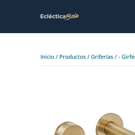
Inicio
/
Productos
/
Griferías
/
- Girf