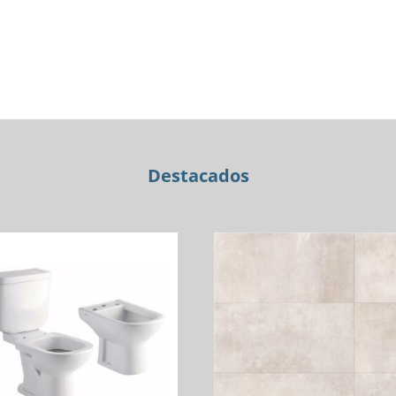
GOLD
FABRIC
LAV.
PARED
cantidad
Destacados