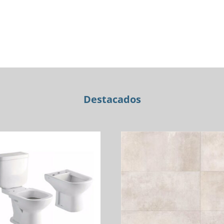
CR
LAV.
FABRIC
cantidad
Destacados