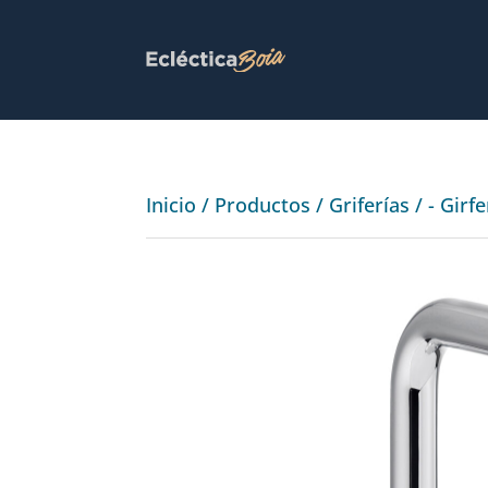
Inicio
/
Productos
/
Griferías
/
- Girf