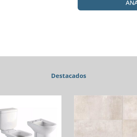
AÑA
51-
122
CR
BIMANDO
VALENCIA
cantidad
Destacados