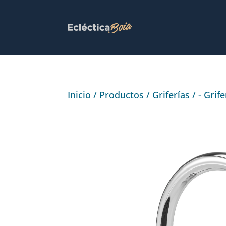
Inicio
/
Productos
/
Griferías
/
- Grif