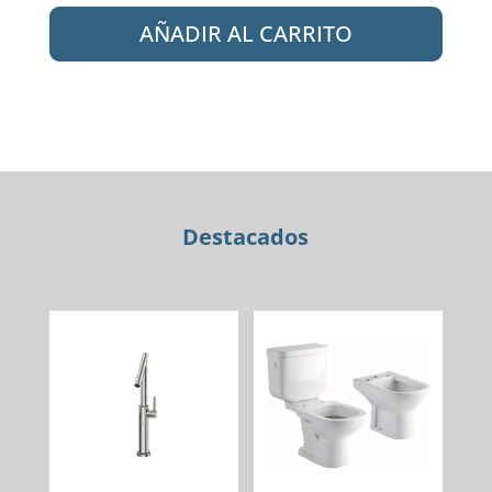
PEIRANO
AÑADIR AL CARRITO
20-
174
NG
MONOC.
COCINA
COLORS
BLACK
cantidad
Destacados