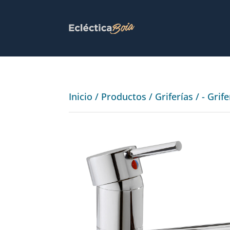
Inicio
/
Productos
/
Griferías
/
- Grif