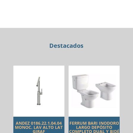
DE
VIDRIO
BODOT
NEGRO
46X46
MU3452
Destacados
cantidad
ANDEZ 0186.22.1.04.04
FERRUM BARI INODORO
MONOC. LAV ALTO LAT
LARGO DEPÓSITO
GIRAF
COMPLETO DUAL Y BIDÉ