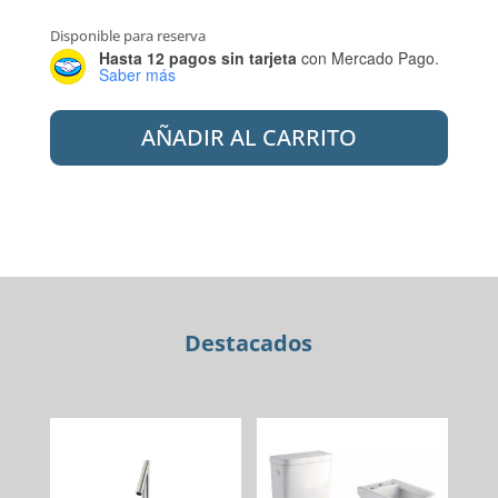
Disponible para reserva
Hasta 12 pagos sin tarjeta
con Mercado Pago.
Saber más
MISIONES
AÑADIR AL CARRITO
CERAM.
PARED
BEVELED
SUBWAY
BLACK
15X7,5
(CJ.
1M2)
Destacados
cantidad