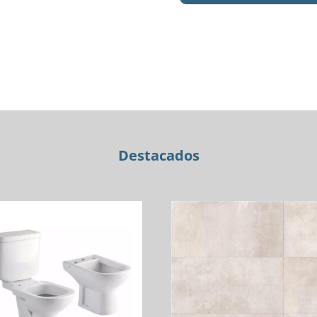
VIDRIO
TEMP.
ROUND
GLASS
ROJO
42X14
B1003
cantidad
Destacados