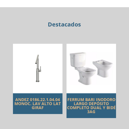
BEIGE
42X14
cantidad
Destacados
ANDEZ 0186.22.1.04.04
FERRUM BARI INODORO
MONOC. LAV ALTO LAT
LARGO DEPÓSITO
GIRAF
COMPLETO DUAL Y BIDÉ
3AG