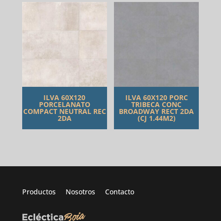
ILVA 60X120
ILVA 60X120 PORC
PORCELANATO
TRIBECA CONC
COMPACT NEUTRAL REC
BROADWAY RECT 2DA
2DA
(CJ 1.44M2)
Productos
Nosotros
Contacto