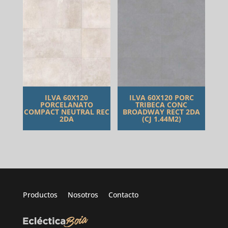
ILVA 60X120
ILVA 60X120 PORC
PORCELANATO
TRIBECA CONC
COMPACT NEUTRAL REC
BROADWAY RECT 2DA
2DA
(CJ 1.44M2)
Productos
Nosotros
Contacto