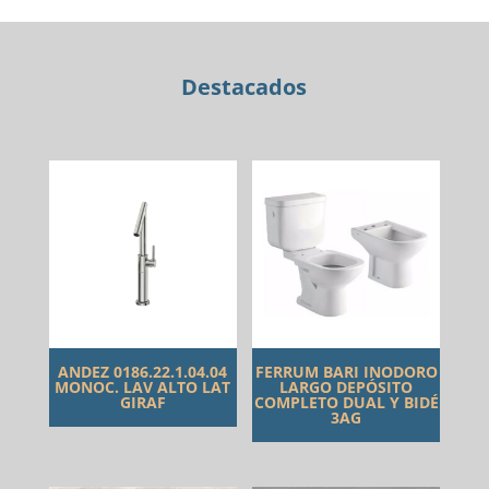
cantidad
Destacados
ANDEZ 0186.22.1.04.04
FERRUM BARI INODORO
MONOC. LAV ALTO LAT
LARGO DEPÓSITO
GIRAF
COMPLETO DUAL Y BIDÉ
3AG