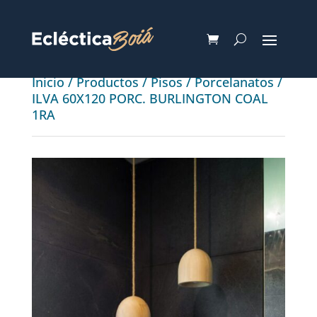
Inicio
/
Productos
/
Pisos
/
Porcelanatos
/
ILVA 60X120 PORC. BURLINGTON COAL
1RA