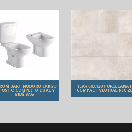
RUM BARI INODORO LARGO
ILVA 60X120 PORCELANA
PÓSITO COMPLETO DUAL Y
COMPACT NEUTRAL REC 2
BIDÉ 3AG