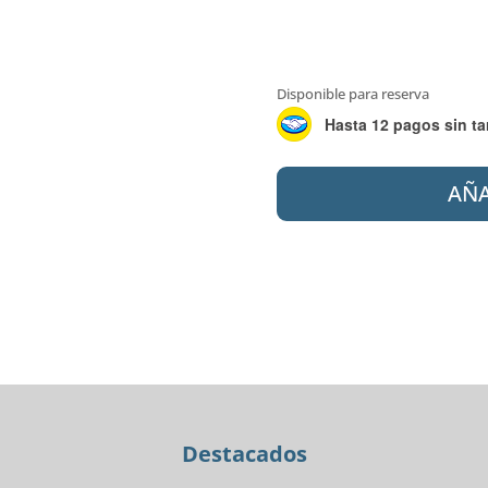
Disponible para reserva
Hasta 12 pagos sin ta
ILVA
AÑA
60X120
PORC.
AUGUSTUS
NATURALE
1RA
cantidad
Destacados