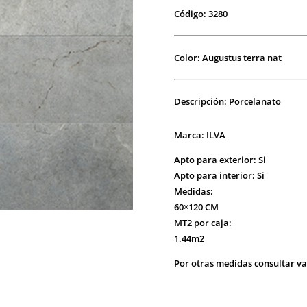
Código: 3280
Color: Augustus terra nat
Descripción: Porcelanato
Marca: ILVA
Apto para exterior: Si
Apto para interior:
Si
Medidas:
60×120 CM
MT2 por caja:
1.44m2
Por otras medidas consultar va