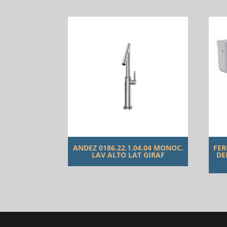
ANDEZ 0186.22.1.04.04 MONOC.
FER
LAV ALTO LAT GIRAF
DE