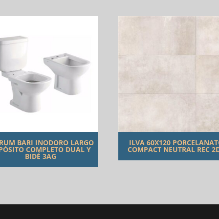
RUM BARI INODORO LARGO
ILVA 60X120 PORCELANA
PÓSITO COMPLETO DUAL Y
COMPACT NEUTRAL REC 2
BIDÉ 3AG