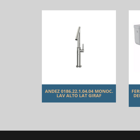
ANDEZ 0186.22.1.04.04 MONOC.
FER
LAV ALTO LAT GIRAF
DE