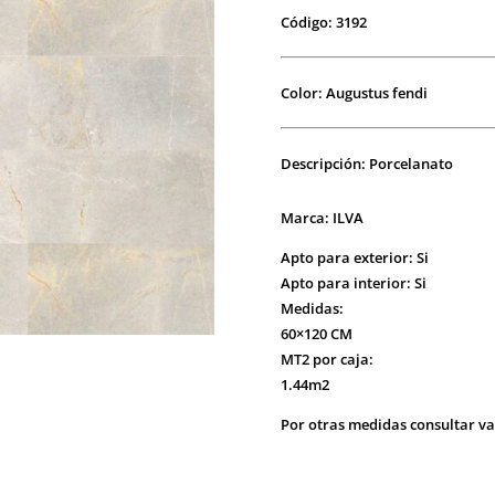
Código: 3192
Color: Augustus fendi
Descripción: Porcelanato
Marca: ILVA
Apto para exterior: Si
Apto para interior:
Si
Medidas:
60×120 CM
MT2 por caja:
1.44m2
Por otras medidas consultar va