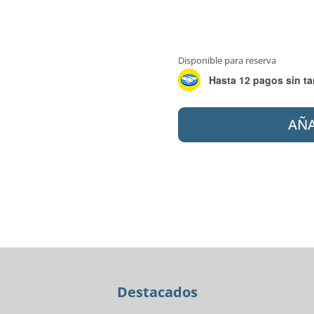
Disponible para reserva
Hasta 12 pagos sin ta
ILVA
AÑA
60X120
PORC.
AUGUSTUS
FENDI
1RA
cantidad
Destacados