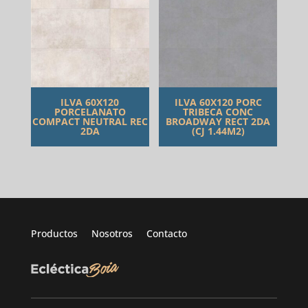
ILVA 60X120
ILVA 60X120 PORC
PORCELANATO
TRIBECA CONC
COMPACT NEUTRAL REC
BROADWAY RECT 2DA
2DA
(CJ 1.44M2)
Productos
Nosotros
Contacto