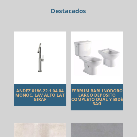
Destacados
ANDEZ 0186.22.1.04.04
FERRUM BARI INODORO
MONOC. LAV ALTO LAT
LARGO DEPÓSITO
GIRAF
COMPLETO DUAL Y BIDÉ
3AG