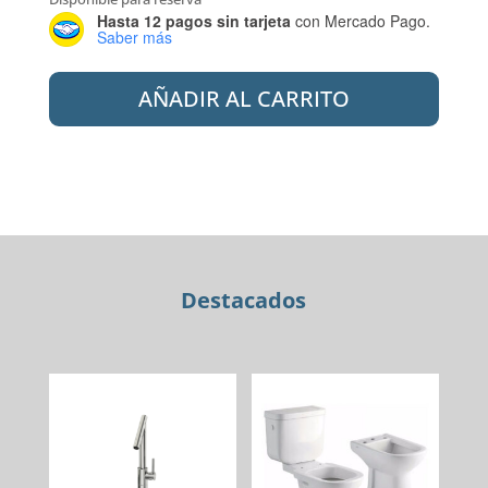
Hasta 12 pagos sin tarjeta
con Mercado Pago.
Saber más
AQUA
AÑADIR AL CARRITO
GRANITE
20X120
PORCELANATO
ALDER
VENGE
1RA
(
CJ
Destacados
1,19
)
cantidad