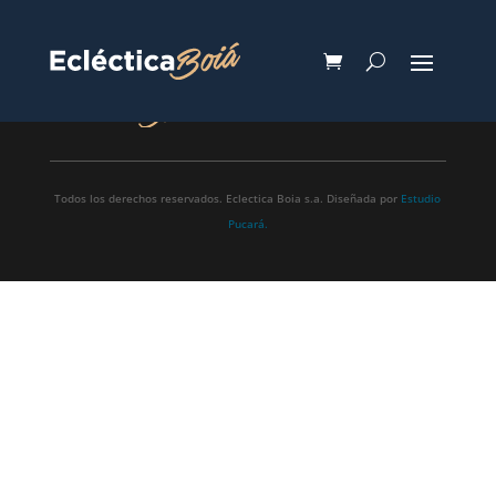
Productos
Nosotros
Contacto
Todos los derechos reservados. Eclectica Boia s.a. Diseñada por
Estudio
Pucará.