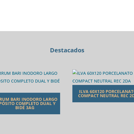
BACHA
DE
APOYO
BLANCO
Y
ROBLE
AMB
Destacados
cantidad
ILVA 60X120 PORCELANA
COMPACT NEUTRAL REC 2
RUM BARI INODORO LARGO
PÓSITO COMPLETO DUAL Y
BIDÉ 3AG