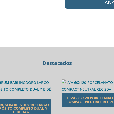
AÑA
70-
152
MONOC.
BIDE
SORIA
cantidad
Destacados
ILVA 60X120 PORCELANA
COMPACT NEUTRAL REC 2
RUM BARI INODORO LARGO
PÓSITO COMPLETO DUAL Y
BIDÉ 3AG