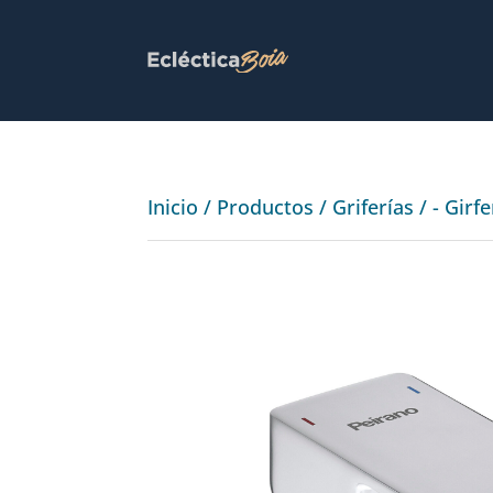
Inicio
/
Productos
/
Griferías
/
- Girf