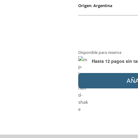
Origen: Argentina
Disponible para reserva
Hasta 12 pagos sin ta
FERRUM
AÑA
BARI
INODORO
LARGO
DEPÓSITO
COMPLETO
DUAL
Y
BIDÉ
3AG