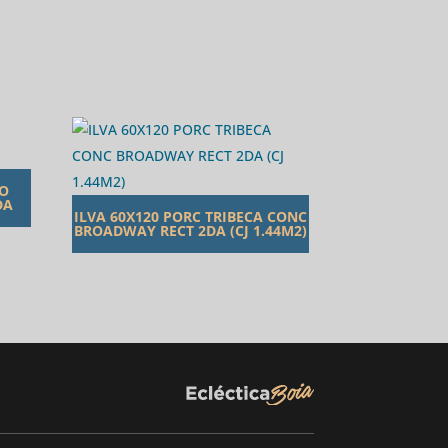
TO
DA
ILVA 60X120 PORC TRIBECA CONC
BROADWAY RECT 2DA (CJ 1.44M2)