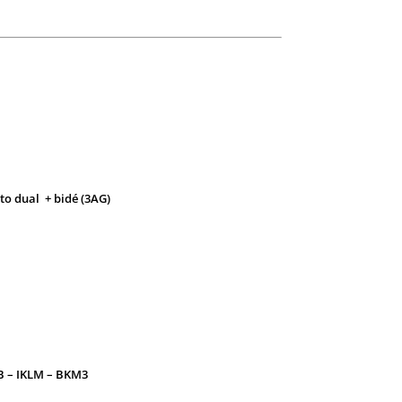
to dual + bidé (3AG)
B – IKLM – BKM3