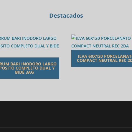
cantidad
Destacados
ILVA 60X120 PORCELANA
COMPACT NEUTRAL REC 2
RUM BARI INODORO LARGO
PÓSITO COMPLETO DUAL Y
BIDÉ 3AG