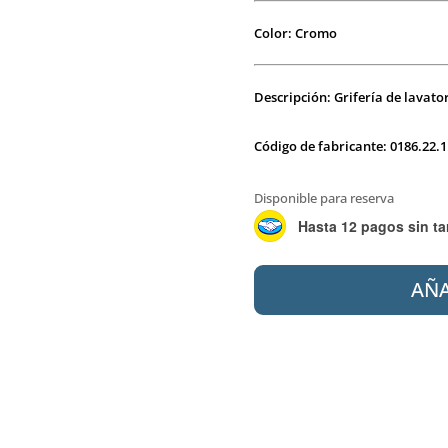
Color: Cromo
Descripción: Grifería de lavat
Código de fabricante: 0186.22.1
Disponible para reserva
Hasta 12 pagos sin ta
ANDEZ
AÑA
0186.22.1.04.04
MONOC.
LAV
ALTO
LAT
GIRAF
cantidad