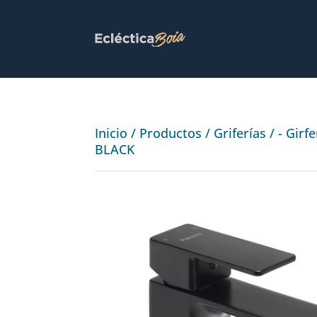
Inicio
/
Productos
/
Griferías
/
- Girf
BLACK