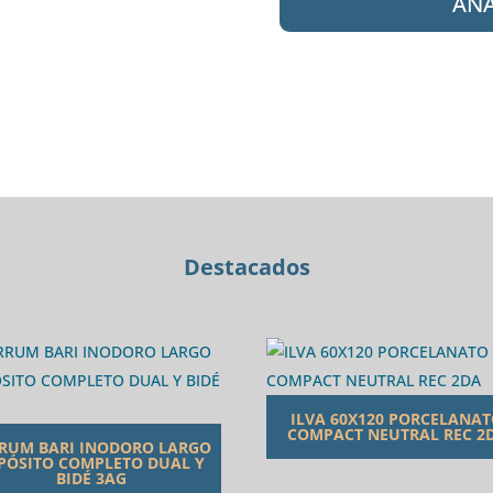
AÑA
61-
192
NG
LAVATORIO
ALTO
SORIA
BLACK
cantidad
Destacados
ILVA 60X120 PORCELANA
COMPACT NEUTRAL REC 2
RUM BARI INODORO LARGO
PÓSITO COMPLETO DUAL Y
BIDÉ 3AG